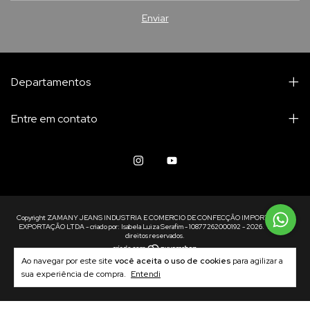
Departamentos
Entre em contato
Copyright ZAMANY JEANS INDUSTRIA E COMERCIO DE CONFECÇÃO IMPORTAÇÃO E
EXPORTAÇÃO LTDA - criado por: Isabela Luiza Serafim - 10877262000192 - 2026. Todos os
direitos reservados.
Ao navegar por este site
você aceita o uso de cookies
para agilizar a
sua experiência de compra.
Entendi