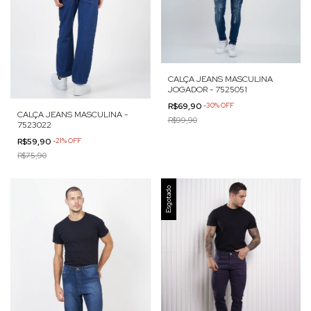
CALÇA JEANS MASCULINA
JOGADOR - 7525051
R$69,90
-
30
%
OFF
CALÇA JEANS MASCULINA -
R$99,90
7523022
R$59,90
-
21
%
OFF
R$75,90
Esgotado