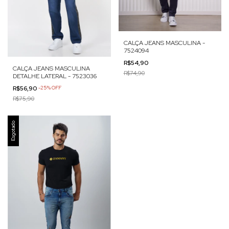
CALÇA JEANS MASCULINA -
7524094
R$54,90
CALÇA JEANS MASCULINA
R$74,90
DETALHE LATERAL - 7523036
R$56,90
-
25
%
OFF
R$75,90
Esgotado