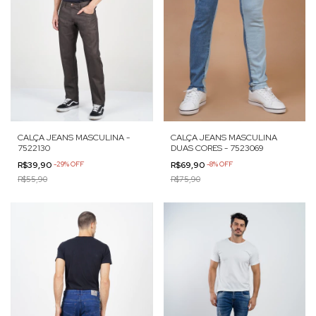
CALÇA JEANS MASCULINA -
CALÇA JEANS MASCULINA
7522130
DUAS CORES - 7523069
R$39,90
-
29
%
OFF
R$69,90
-
8
%
OFF
R$55,90
R$75,90