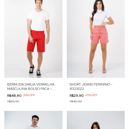
BERMUDA SARJA VERMELHA
SHORT JEANS FEMININO -
MASCULINA BOLSO FACA -
8323022
60143
R$48,90
-
30
%
OFF
R$29,90
-
35
%
OFF
R$69,90
R$45,90