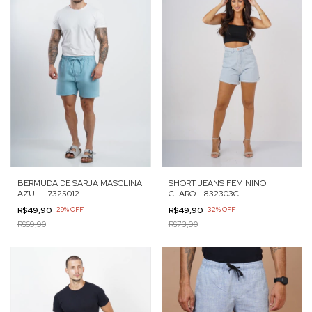
BERMUDA DE SARJA MASCLINA
SHORT JEANS FEMININO
AZUL - 7325012
CLARO - 832303CL
R$49,90
-
29
%
OFF
R$49,90
-
32
%
OFF
R$69,90
R$73,90