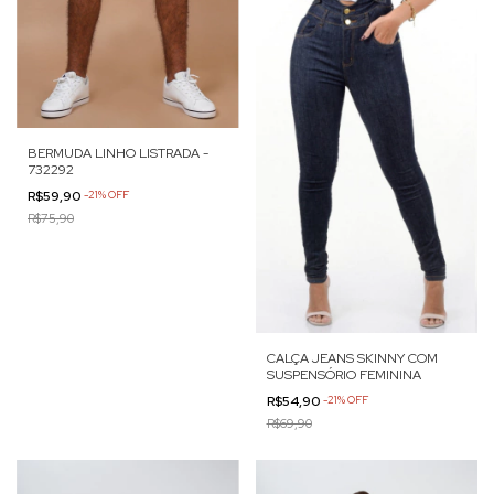
BERMUDA LINHO LISTRADA -
732292
R$59,90
-
21
%
OFF
R$75,90
CALÇA JEANS SKINNY COM
SUSPENSÓRIO FEMININA
R$54,90
-
21
%
OFF
R$69,90