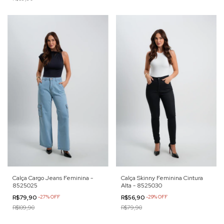
Calça Cargo Jeans Feminina -
Calça Skinny Feminina Cintura
8525025
Alta - 8525030
R$79,90
-
27
%
OFF
R$56,90
-
29
%
OFF
R$109,90
R$79,90