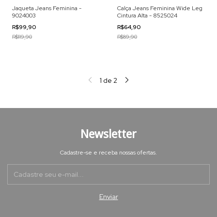
Jaqueta Jeans Feminina -
Calça Jeans Feminina Wide Leg
9024003
Cintura Alta - 8525024
R$99,90
R$64,90
R$119,90
R$89,90
1
de
2
Newsletter
Cadastre-se e receba nossas ofertas.