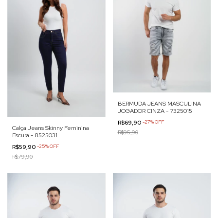
BERMUDA JEANS MASCULINA
JOGADOR CINZA - 7325015
R$69,90
-
27
%
OFF
Calça Jeans Skinny Feminina
R$95,90
Escura - 8525031
R$59,90
-
25
%
OFF
R$79,90