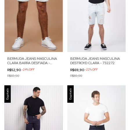
BERMUDA JEANS MASCULINA
BERMUDA JEANS MASCULINA
CLARA BARRA DESFIADA -
DESTROYD CLARA - 732272
73490
R$52,90
-
24
%
OFF
R$69,90
-
22
%
OFF
R$69,90
R$89,90
Esgotado
Esgotado