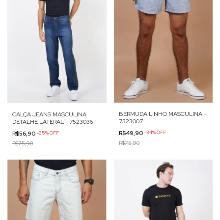
BERMUDA LINHO MASCULINA -
CALÇA JEANS MASCULINA
7323007
DETALHE LATERAL - 7523036
R$49,90
-
34
%
OFF
R$56,90
-
25
%
OFF
R$75,90
R$75,90