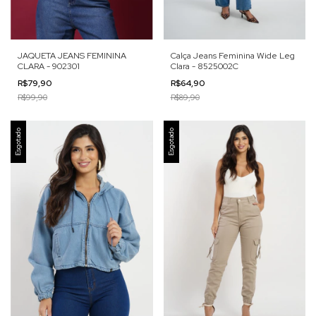
JAQUETA JEANS FEMININA
Calça Jeans Feminina Wide Leg
CLARA - 902301
Clara - 8525002C
R$79,90
R$64,90
R$99,90
R$89,90
Esgotado
Esgotado