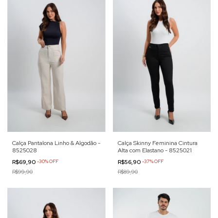
Calça Pantalona Linho & Algodão -
Calça Skinny Feminina Cintura
8525028
Alta com Elastano - 8525021
R$69,90
-
30
%
OFF
R$56,90
-
37
%
OFF
R$99,90
R$89,90