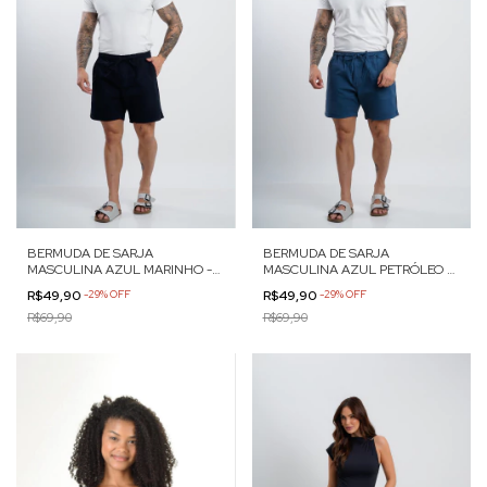
BERMUDA DE SARJA
BERMUDA DE SARJA
MASCULINA AZUL MARINHO -
MASCULINA AZUL PETRÓLEO -
7325012
7325012
R$49,90
-
29
%
OFF
R$49,90
-
29
%
OFF
R$69,90
R$69,90