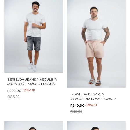
BERMUDA JEANS MASCULINA
JOGADOR - 7325015 ESCURA
R$69,90
-
27
%
OFF
BERMUDA DE SARJA
R$95,90
MASCULINA ROSE - 7325012
R$49,90
-
29
%
OFF
R$69,90