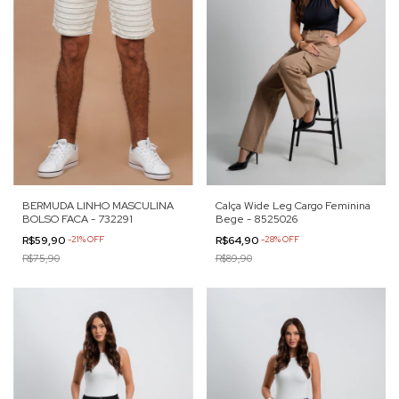
BERMUDA LINHO MASCULINA
Calça Wide Leg Cargo Feminina
BOLSO FACA - 732291
Bege - 8525026
R$59,90
-
21
%
OFF
R$64,90
-
28
%
OFF
R$75,90
R$89,90