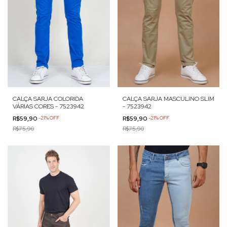
CALÇA SARJA MASCULINO SLIM
CALÇA SARJA COLORIDA
- 7523942
VÁRIAS CORES - 7523942
R$59,90
-
21
%
OFF
R$59,90
-
21
%
OFF
R$75,90
R$75,90