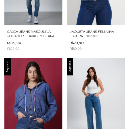
CALÇA JEANS MASCULINA
JAQUETA JEANS FEMININA
JOGADOR - LAVAGEM CLARA -
ESCURA - 902302
7524143
R$79,90
R$79,90
R$99,90
R$89,90
Esgotado
Esgotado