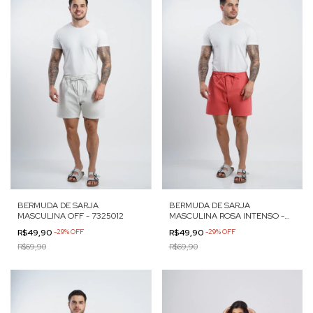
BERMUDA DE SARJA
BERMUDA DE SARJA
MASCULINA OFF - 7325012
MASCULINA ROSA INTENSO -
7325012
R$49,90
-
29
%
OFF
R$49,90
-
29
%
OFF
R$69,90
R$69,90