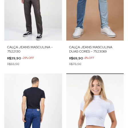
CALÇA JEANS MASCULINA -
CALÇA JEANS MASCULINA
7522130
DUAS CORES - 7523069
R$39,90
-
29
%
OFF
R$69,90
-
8
%
OFF
R$55,90
R$75,90