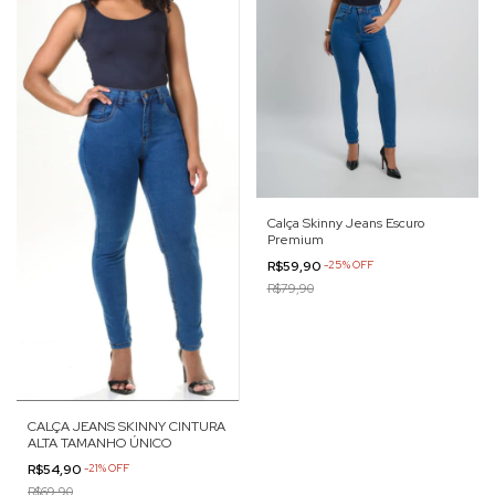
Calça Skinny Jeans Escuro
Premium
R$59,90
-
25
%
OFF
R$79,90
CALÇA JEANS SKINNY CINTURA
ALTA TAMANHO ÚNICO
R$54,90
-
21
%
OFF
R$69,90