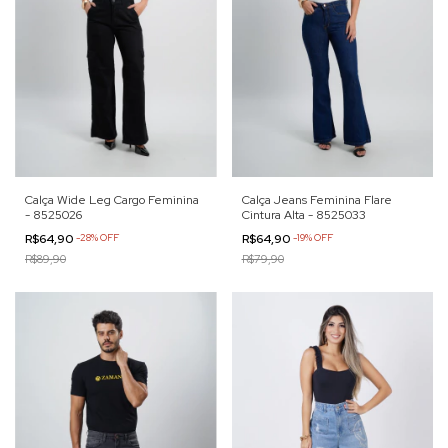
Calça Wide Leg Cargo Feminina
Calça Jeans Feminina Flare
- 8525026
Cintura Alta - 8525033
R$64,90
-
28
%
OFF
R$64,90
-
19
%
OFF
R$89,90
R$79,90