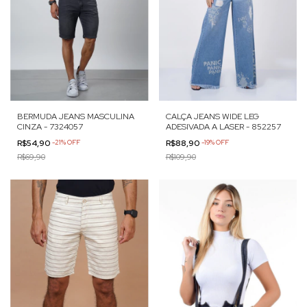
BERMUDA JEANS MASCULINA
CALÇA JEANS WIDE LEG
CINZA - 7324057
ADESIVADA A LASER - 852257
R$54,90
-
21
%
OFF
R$88,90
-
19
%
OFF
R$69,90
R$109,90