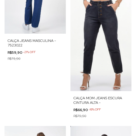
CALÇA JEANS MASCULINA -
7523022
R$59,90
-
21
%
OFF
R$75,90
CALÇA MOM JEANS ESCURA
CINTURA ALTA -
R$66,90
-
16
%
OFF
R$79,90