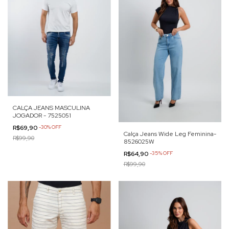
CALÇA JEANS MASCULINA
JOGADOR - 7525051
R$69,90
-
30
%
OFF
Calça Jeans Wide Leg Feminina-
R$99,90
8526025W
R$64,90
-
35
%
OFF
R$99,90